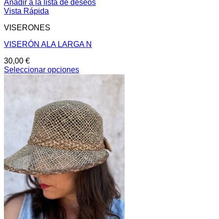
Añadir a la lista de deseos
Vista Rápida
VISERONES
VISERÓN ALA LARGA N
30,00
€
Seleccionar opciones
Este
producto
tiene
múltiples
variantes.
Las
opciones
se
pueden
elegir
en
la
página
de
producto