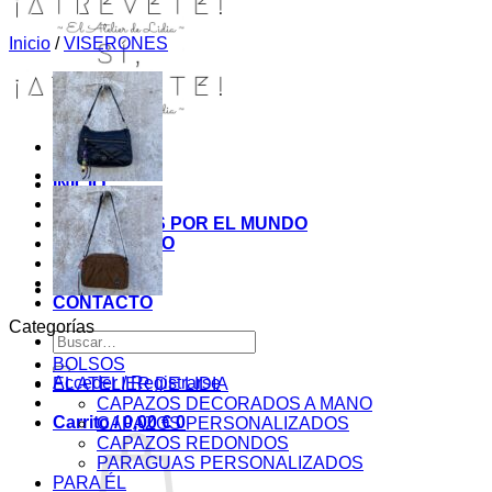
Inicio
/
VISERONES
INICIO
TIENDA
MIS COSITAS POR EL MUNDO
EL COMIENZO
BLOG
PAGOS
CONTACTO
Categorías
Buscar
por:
BOLSOS
Acceder / Registrarse
EL ATELIER DE LIDIA
CAPAZOS DECORADOS A MANO
Carrito /
0,00
€
0
CAPAZOS PERSONALIZADOS
CAPAZOS REDONDOS
PARAGUAS PERSONALIZADOS
PARA ÉL