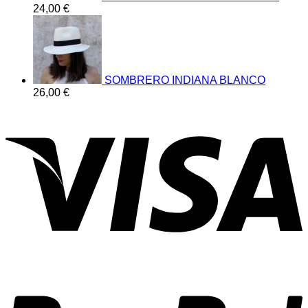
24,00
€
SOMBRERO INDIANA BLANCO
26,00
€
V
P