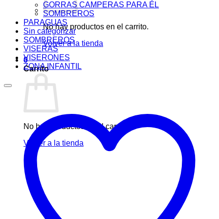
GORRAS CAMPERAS PARA ÉL
SOMBREROS
PARAGUAS
No hay productos en el carrito.
Sin categorizar
SOMBREROS
Volver a la tienda
VISERAS
VISERONES
0
ZONA INFANTIL
Carrito
No hay productos en el carrito.
Volver a la tienda