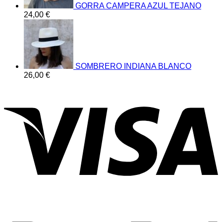
GORRA CAMPERA AZUL TEJANO
24,00
€
SOMBRERO INDIANA BLANCO
26,00
€
V
P