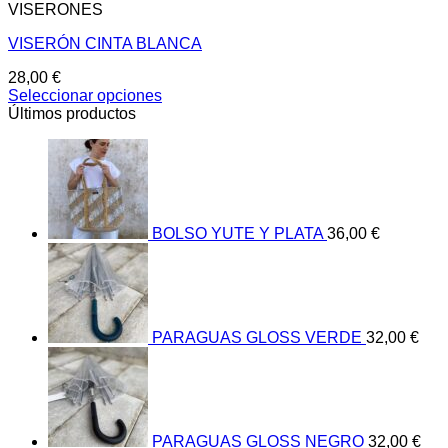
VISERONES
VISERÓN CINTA BLANCA
28,00
€
Seleccionar opciones
Este
Últimos productos
producto
tiene
múltiples
variantes.
Las
opciones
BOLSO YUTE Y PLATA
36,00
€
se
pueden
elegir
en
la
página
PARAGUAS GLOSS VERDE
32,00
€
de
producto
PARAGUAS GLOSS NEGRO
32,00
€