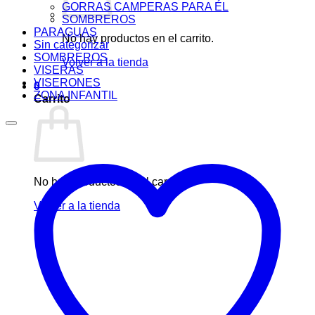
GORRAS CAMPERAS PARA ÉL
SOMBREROS
PARAGUAS
No hay productos en el carrito.
Sin categorizar
SOMBREROS
Volver a la tienda
VISERAS
VISERONES
0
ZONA INFANTIL
Carrito
No hay productos en el carrito.
Volver a la tienda