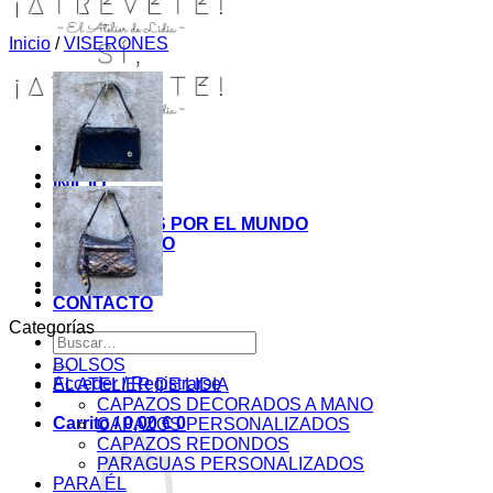
Inicio
/
VISERONES
INICIO
TIENDA
MIS COSITAS POR EL MUNDO
EL COMIENZO
BLOG
PAGOS
CONTACTO
Categorías
Buscar
por:
BOLSOS
Acceder / Registrarse
EL ATELIER DE LIDIA
CAPAZOS DECORADOS A MANO
Carrito /
0,00
€
0
CAPAZOS PERSONALIZADOS
CAPAZOS REDONDOS
PARAGUAS PERSONALIZADOS
PARA ÉL