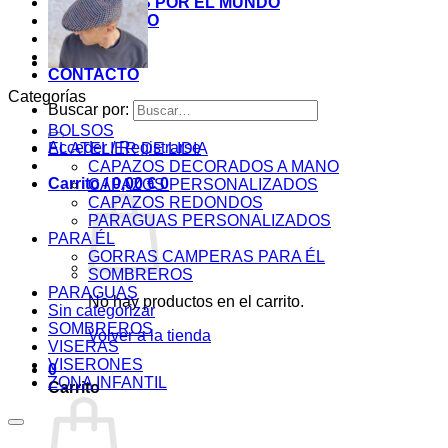
MIS COSITAS POR EL MUNDO
EL COMIENZO
BLOG
PAGOS
CONTACTO
Categorías
Buscar por:
BOLSOS
Acceder / Registrarse
EL ATELIER DE LIDIA
CAPAZOS DECORADOS A MANO
Carrito /
0,00
€
0
CAPAZOS PERSONALIZADOS
CAPAZOS REDONDOS
PARAGUAS PERSONALIZADOS
PARA ÉL
GORRAS CAMPERAS PARA ÉL
SOMBREROS
PARAGUAS
No hay productos en el carrito.
Sin categorizar
SOMBREROS
Volver a la tienda
VISERAS
VISERONES
0
ZONA INFANTIL
Carrito