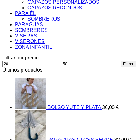
CAPAZOS PERSONALIZADOS
CAPAZOS REDONDOS
PARA ÉL
SOMBREROS
PARAGUAS
SOMBREROS
VISERAS
VISERONES
ZONA INFANTIL
Filtrar por precio
Precio
Precio
Filtrar
mínimo
máximo
Últimos productos
BOLSO YUTE Y PLATA
36,00
€
PARAGUAS GLOSS VERDE
32,00
€