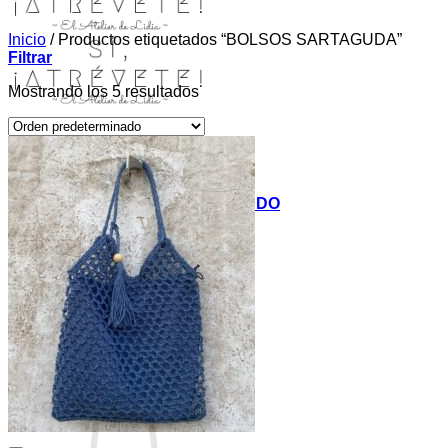
Inicio
/
Productos etiquetados “BOLSOS SARTAGUDA”
Filtrar
Mostrando los 5 resultados
INICIO
TIENDA
MIS COSITAS POR EL MUNDO
EL COMIENZO
BLOG
PAGOS
CONTACTO
Buscar
por:
Acceder / Registrarse
Carrito /
0,00
€
0