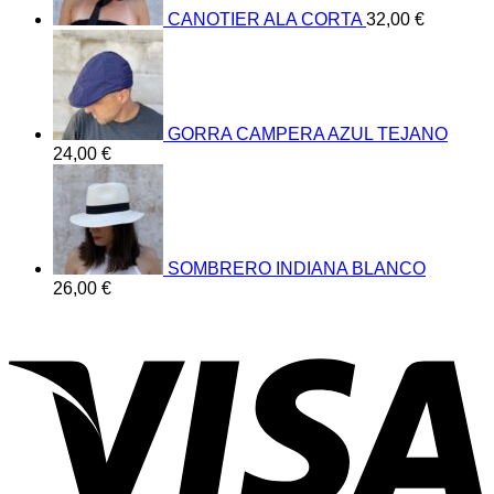
CANOTIER ALA CORTA
32,00
€
GORRA CAMPERA AZUL TEJANO
24,00
€
SOMBRERO INDIANA BLANCO
26,00
€
V