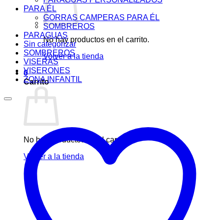
PARA ÉL
GORRAS CAMPERAS PARA ÉL
SOMBREROS
PARAGUAS
No hay productos en el carrito.
Sin categorizar
SOMBREROS
Volver a la tienda
VISERAS
VISERONES
0
ZONA INFANTIL
Carrito
No hay productos en el carrito.
Volver a la tienda