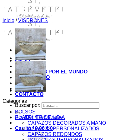
Inicio
/
VISERONES
INICIO
TIENDA
MIS COSITAS POR EL MUNDO
EL COMIENZO
BLOG
PAGOS
CONTACTO
Categorías
Buscar por:
BOLSOS
Acceder / Registrarse
EL ATELIER DE LIDIA
CAPAZOS DECORADOS A MANO
Carrito /
0,00
€
0
CAPAZOS PERSONALIZADOS
CAPAZOS REDONDOS
PARAGUAS PERSONALIZADOS