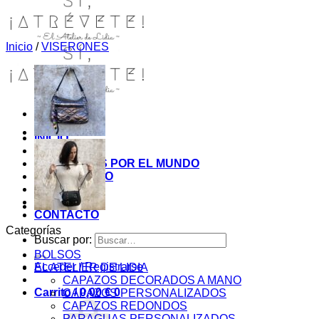
Inicio
/
VISERONES
INICIO
TIENDA
MIS COSITAS POR EL MUNDO
EL COMIENZO
BLOG
PAGOS
CONTACTO
Categorías
Buscar por:
BOLSOS
Acceder / Registrarse
EL ATELIER DE LIDIA
CAPAZOS DECORADOS A MANO
Carrito /
0,00
€
0
CAPAZOS PERSONALIZADOS
CAPAZOS REDONDOS
PARAGUAS PERSONALIZADOS