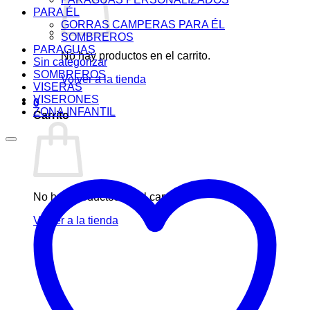
PARA ÉL
GORRAS CAMPERAS PARA ÉL
SOMBREROS
PARAGUAS
No hay productos en el carrito.
Sin categorizar
SOMBREROS
Volver a la tienda
VISERAS
VISERONES
0
ZONA INFANTIL
Carrito
No hay productos en el carrito.
Volver a la tienda