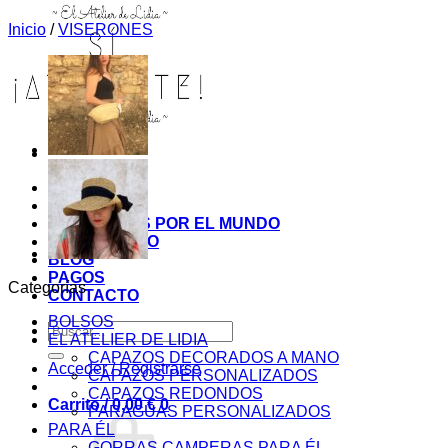
Inicio
/
VISERONES
INICIO
TIENDA
MIS COSITAS POR EL MUNDO
EL COMIENZO
BLOG
PAGOS
Categorías
CONTACTO
BOLSOS
Buscar
EL ATELIER DE LIDIA
por:
CAPAZOS DECORADOS A MANO
Acceder / Registrarse
CAPAZOS PERSONALIZADOS
CAPAZOS REDONDOS
Carrito /
0,00
€
0
PARAGUAS PERSONALIZADOS
PARA ÉL
GORRAS CAMPERAS PARA ÉL