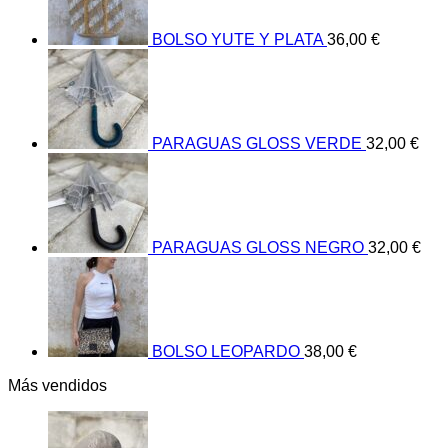
Las
opciones
BOLSO YUTE Y PLATA
36,00
€
se
pueden
elegir
en
la
página
PARAGUAS GLOSS VERDE
32,00
€
de
producto
PARAGUAS GLOSS NEGRO
32,00
€
BOLSO LEOPARDO
38,00
€
Más vendidos