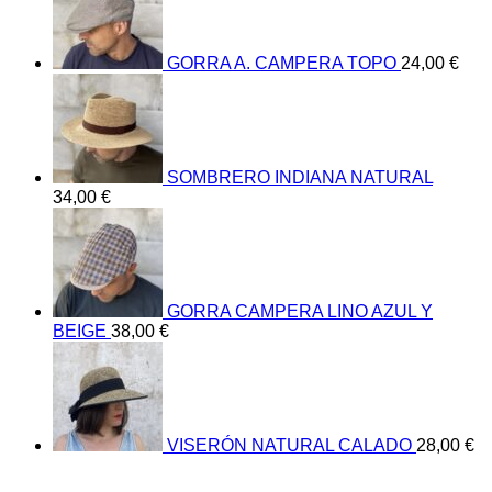
GORRA A. CAMPERA TOPO
24,00
€
SOMBRERO INDIANA NATURAL
34,00
€
GORRA CAMPERA LINO AZUL Y
BEIGE
38,00
€
VISERÓN NATURAL CALADO
28,00
€
V