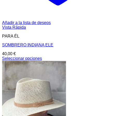
Añadir a la lista de deseos
Vista Rápida
PARA ÉL
SOMBRERO INDIANA ELE
40,00
€
Seleccionar opciones
Este
producto
tiene
múltiples
variantes.
Las
opciones
se
pueden
elegir
en
la