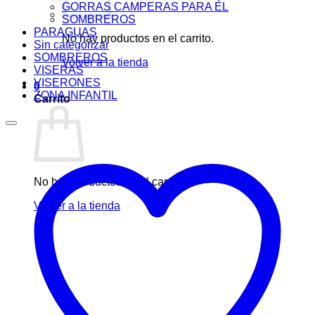
GORRAS CAMPERAS PARA ÉL
SOMBREROS
PARAGUAS
No hay productos en el carrito.
Sin categorizar
SOMBREROS
Volver a la tienda
VISERAS
VISERONES
0
ZONA INFANTIL
Carrito
No hay productos en el carrito.
Volver a la tienda