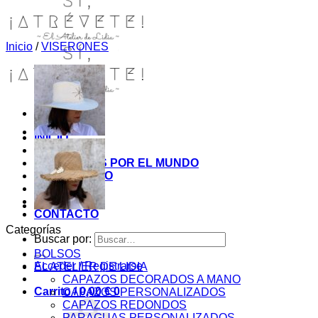
Inicio
/
VISERONES
INICIO
TIENDA
MIS COSITAS POR EL MUNDO
EL COMIENZO
BLOG
PAGOS
CONTACTO
Categorías
Buscar por:
BOLSOS
Acceder / Registrarse
EL ATELIER DE LIDIA
CAPAZOS DECORADOS A MANO
Carrito /
0,00
€
0
CAPAZOS PERSONALIZADOS
CAPAZOS REDONDOS
PARAGUAS PERSONALIZADOS