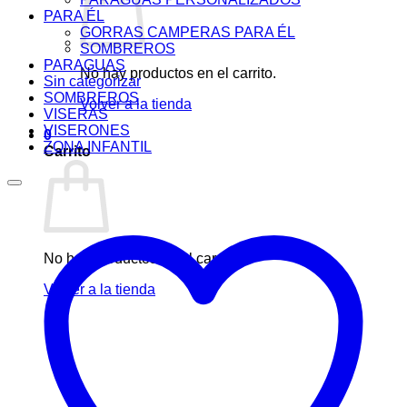
PARA ÉL
GORRAS CAMPERAS PARA ÉL
SOMBREROS
PARAGUAS
No hay productos en el carrito.
Sin categorizar
SOMBREROS
Volver a la tienda
VISERAS
VISERONES
0
ZONA INFANTIL
Carrito
No hay productos en el carrito.
Volver a la tienda