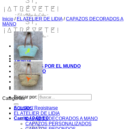
Inicio
/
EL ATELIER DE LIDIA
/
CAPAZOS DECORADOS A
MANO
INICIO
TIENDA
MIS COSITAS POR EL MUNDO
EL COMIENZO
BLOG
PAGOS
CONTACTO
Buscar por:
Categorías
Acceder / Registrarse
BOLSOS
EL ATELIER DE LIDIA
Carrito /
0,00
€
0
CAPAZOS DECORADOS A MANO
CAPAZOS PERSONALIZADOS
CAPAZOS REDONDOS