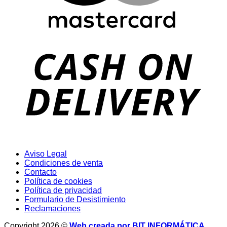
D
Aviso Legal
Condiciones de venta
Contacto
Política de cookies
Política de privacidad
Formulario de Desistimiento
Reclamaciones
Copyright 2026 ©
Web creada por BIT INFORMÁTICA