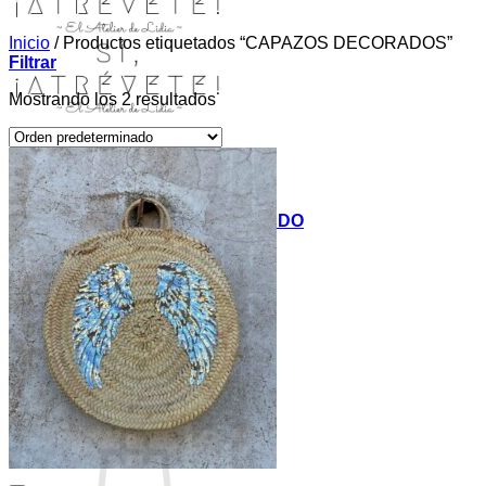
Inicio
/
Productos etiquetados “CAPAZOS DECORADOS”
Filtrar
Mostrando los 2 resultados
INICIO
TIENDA
MIS COSITAS POR EL MUNDO
EL COMIENZO
BLOG
PAGOS
CONTACTO
Buscar
por:
Acceder / Registrarse
Carrito /
0,00
€
0