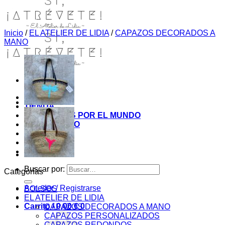
Inicio
/
EL ATELIER DE LIDIA
/
CAPAZOS DECORADOS A
MANO
INICIO
TIENDA
MIS COSITAS POR EL MUNDO
EL COMIENZO
BLOG
PAGOS
CONTACTO
Buscar por:
Categorías
Acceder / Registrarse
BOLSOS
EL ATELIER DE LIDIA
Carrito /
0,00
€
0
CAPAZOS DECORADOS A MANO
CAPAZOS PERSONALIZADOS
CAPAZOS REDONDOS