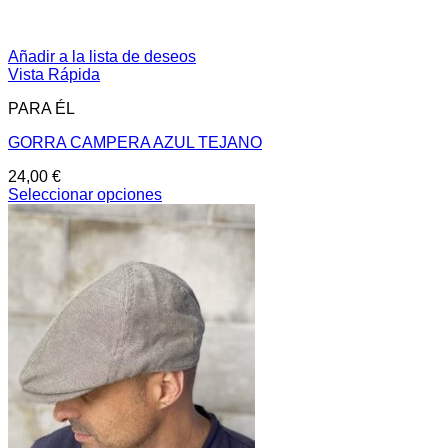
Añadir a la lista de deseos
Vista Rápida
PARA ÉL
GORRA CAMPERA AZUL TEJANO
24,00
€
Seleccionar opciones
Este
producto
tiene
múltiples
variantes.
Las
opciones
se
pueden
elegir
en
la
página
de