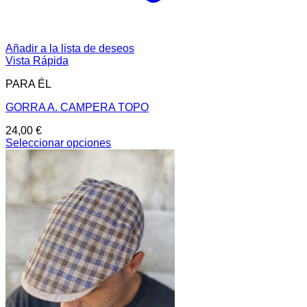
Añadir a la lista de deseos
Vista Rápida
PARA ÉL
GORRA A. CAMPERA TOPO
24,00
€
Seleccionar opciones
Este
producto
tiene
múltiples
variantes.
Las
opciones
se
pueden
elegir
en
la
página