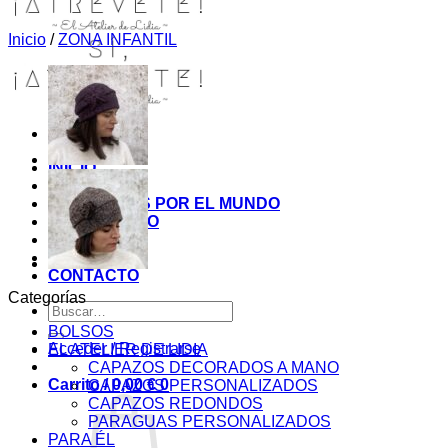
Inicio
/
ZONA INFANTIL
INICIO
TIENDA
MIS COSITAS POR EL MUNDO
EL COMIENZO
BLOG
PAGOS
CONTACTO
Categorías
Buscar
por:
BOLSOS
Acceder / Registrarse
EL ATELIER DE LIDIA
CAPAZOS DECORADOS A MANO
Carrito /
0,00
€
0
CAPAZOS PERSONALIZADOS
CAPAZOS REDONDOS
PARAGUAS PERSONALIZADOS
PARA ÉL