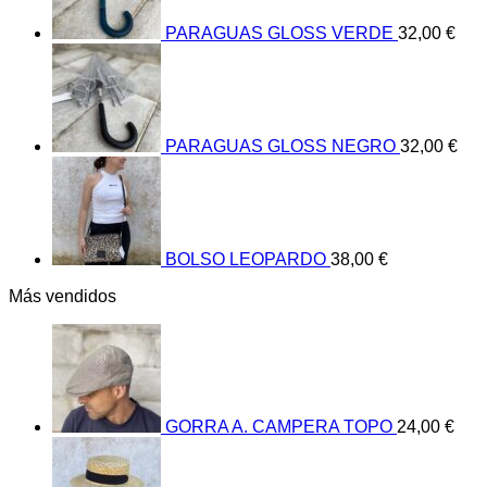
la
página
PARAGUAS GLOSS VERDE
32,00
€
de
producto
PARAGUAS GLOSS NEGRO
32,00
€
BOLSO LEOPARDO
38,00
€
Más vendidos
GORRA A. CAMPERA TOPO
24,00
€