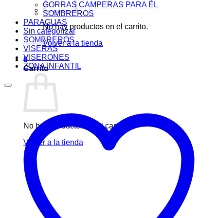
GORRAS CAMPERAS PARA ÉL
SOMBREROS
PARAGUAS
No hay productos en el carrito.
Sin categorizar
SOMBREROS
Volver a la tienda
VISERAS
VISERONES
0
ZONA INFANTIL
Carrito
No hay productos en el carrito.
Volver a la tienda