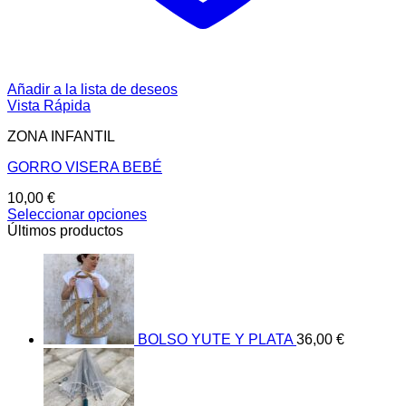
Añadir a la lista de deseos
Vista Rápida
ZONA INFANTIL
GORRO VISERA BEBÉ
10,00
€
Seleccionar opciones
Este
Últimos productos
producto
tiene
múltiples
variantes.
Las
opciones
BOLSO YUTE Y PLATA
36,00
€
se
pueden
elegir
en