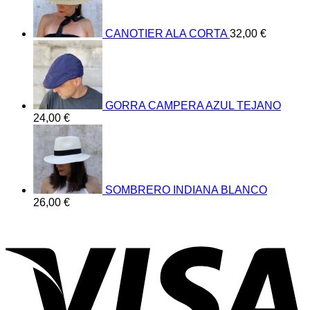
CANOTIER ALA CORTA
32,00
€
GORRA CAMPERA AZUL TEJANO
24,00
€
SOMBRERO INDIANA BLANCO
26,00
€
V