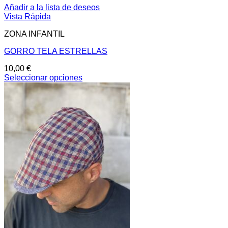
Añadir a la lista de deseos
Vista Rápida
ZONA INFANTIL
GORRO TELA ESTRELLAS
10,00
€
Seleccionar opciones
Este
producto
tiene
múltiples
variantes.
Las
opciones
se
pueden
elegir
en
la
página
de
producto