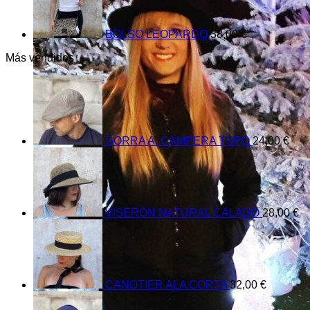
BOLSO LEOPARDO
38,00
€
Más vendidos
GORRA A. CAMPERA TOPO
24,00
€
VISERÓN NATURAL CALADO
28,00
€
CANOTIER ALA CORTA
32,00
€