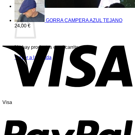
Carrito
GORRA CAMPERA AZUL TEJANO
24,00
€
No hay productos en el carrito.
Volver a la tienda
Visa