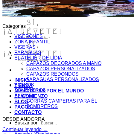
Categorías
VISERONES
ZONA INFANTIL
VISERAS
PARAGUAS
EL ATELIER DE LIDIA
CAPAZOS DECORADOS A MANO
CAPAZOS PERSONALIZADOS
CAPAZOS REDONDOS
PARAGUAS PERSONALIZADOS
INICIO
BOLSOS
TIENDA
SOMBREROS
MIS COSITAS POR EL MUNDO
PARA ÉL
EL COMIENZO
GORRAS CAMPERAS PARA ÉL
BLOG
SOMBREROS
PAGOS
CONTACTO
DESDE ANDORRA
Buscar por:
Continuar leyendo
→