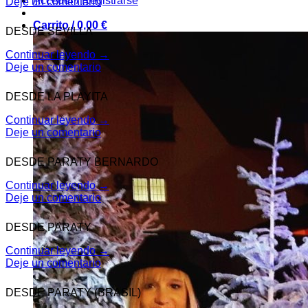
Acceder / Registrarse
Deje un comentario
Carrito /
0,00
€
DESDE SEVILLA
Continuar leyendo
→
Deje un comentario
DESDE LA PLAYITA
Continuar leyendo
→
Deje un comentario
DESDE PARATY BERNARDO
Continuar leyendo
→
Deje un comentario
DESDE PARATY
Continuar leyendo
→
Deje un comentario
DESDE PARATY (BRASIL)