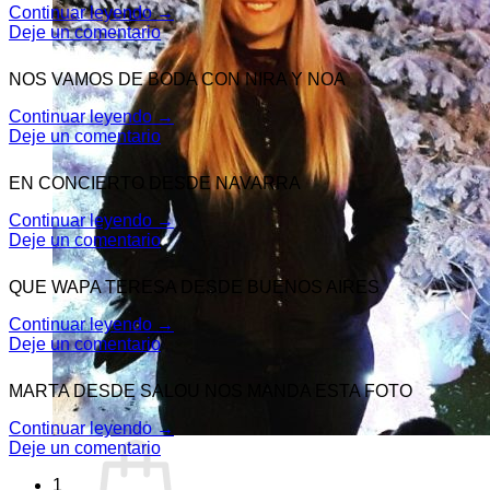
Continuar leyendo
→
Deje un comentario
NOS VAMOS DE BODA CON NIRA Y NOA
Continuar leyendo
→
Deje un comentario
EN CONCIERTO DESDE NAVARRA
Continuar leyendo
→
Deje un comentario
QUE WAPA TERESA DESDE BUENOS AIRES
Continuar leyendo
→
Deje un comentario
MARTA DESDE SALOU NOS MANDA ESTA FOTO
Continuar leyendo
→
Deje un comentario
1