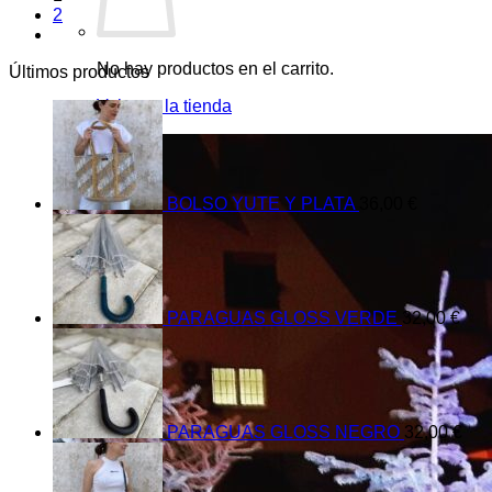
2
No hay productos en el carrito.
Últimos productos
Volver a la tienda
BOLSO YUTE Y PLATA
36,00
€
PARAGUAS GLOSS VERDE
32,00
€
PARAGUAS GLOSS NEGRO
32,00
€