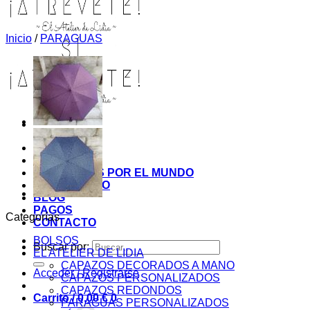
Inicio
/
PARAGUAS
INICIO
TIENDA
MIS COSITAS POR EL MUNDO
EL COMIENZO
BLOG
PAGOS
Categorías
CONTACTO
BOLSOS
Buscar por:
EL ATELIER DE LIDIA
CAPAZOS DECORADOS A MANO
Acceder / Registrarse
CAPAZOS PERSONALIZADOS
CAPAZOS REDONDOS
Carrito /
0,00
€
0
PARAGUAS PERSONALIZADOS