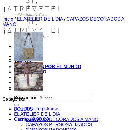
Inicio
/
EL ATELIER DE LIDIA
/
CAPAZOS DECORADOS A
MANO
INICIO
TIENDA
MIS COSITAS POR EL MUNDO
EL COMIENZO
BLOG
PAGOS
CONTACTO
Buscar por:
Categorías
Acceder / Registrarse
BOLSOS
EL ATELIER DE LIDIA
Carrito /
0,00
€
0
CAPAZOS DECORADOS A MANO
CAPAZOS PERSONALIZADOS
CAPAZOS REDONDOS