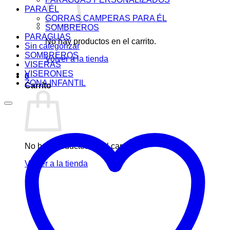
PARA ÉL
GORRAS CAMPERAS PARA ÉL
SOMBREROS
PARAGUAS
No hay productos en el carrito.
Sin categorizar
SOMBREROS
Volver a la tienda
VISERAS
VISERONES
0
ZONA INFANTIL
Carrito
No hay productos en el carrito.
Volver a la tienda