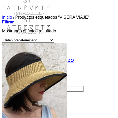
Inicio
/
Productos etiquetados “VISERA VIAJE”
Filtrar
Mostrando el único resultado
INICIO
TIENDA
MIS COSITAS POR EL MUNDO
EL COMIENZO
BLOG
PAGOS
CONTACTO
Buscar por:
Acceder / Registrarse
Carrito /
0,00
€
0