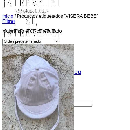
Inicio
/
Productos etiquetados “VISERA BEBE”
Filtrar
Mostrando el único resultado
INICIO
TIENDA
MIS COSITAS POR EL MUNDO
EL COMIENZO
BLOG
PAGOS
CONTACTO
Buscar por:
Acceder / Registrarse
Carrito /
0,00
€
0