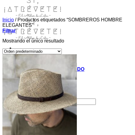
Inicio
/
Productos etiquetados “SOMBREROS HOMBRE
ELEGANTES”
Filtrar
Mostrando el único resultado
INICIO
TIENDA
MIS COSITAS POR EL MUNDO
EL COMIENZO
BLOG
PAGOS
CONTACTO
Buscar por:
Acceder / Registrarse
Carrito /
0,00
€
0