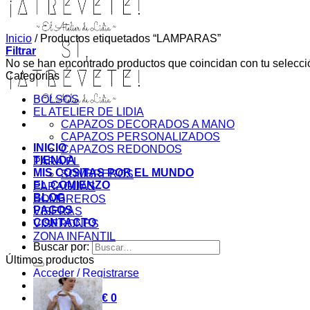
Inicio
/
Productos etiquetados “LAMPARAS”
Filtrar
No se han encontrado productos que coincidan con tu selecci
Categorías
BOLSOS
EL ATELIER DE LIDIA
CAPAZOS DECORADOS A MANO
CAPAZOS PERSONALIZADOS
INICIO
CAPAZOS REDONDOS
TIENDA
PARA ÉL
MIS COSITAS POR EL MUNDO
SOMBREROS
EL COMIENZO
PARAGUAS
BLOG
SOMBREROS
PAGOS
VISERAS
CONTACTO
VISERONES
ZONA INFANTIL
Buscar por:
Últimos productos
Acceder / Registrarse
Carrito /
0,00
€
0