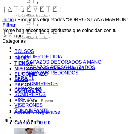
Inicio
/
Productos etiquetados “GORRO S LANA MARRÓN”
Filtrar
No se han encontrado productos que coincidan con tu
selección.
Categorías
BOLSOS
EL ATELIER DE LIDIA
INICIO
CAPAZOS DECORADOS A MANO
TIENDA
CAPAZOS PERSONALIZADOS
MIS COSITAS POR EL MUNDO
CAPAZOS REDONDOS
EL COMIENZO
PARA ÉL
BLOG
SOMBREROS
PAGOS
PARAGUAS
CONTACTO
SOMBREROS
VISERAS
Buscar por:
VISERONES
ZONA INFANTIL
Acceder / Registrarse
Últimos productos
Carrito /
0,00
€
0