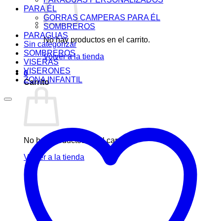
PARA ÉL
GORRAS CAMPERAS PARA ÉL
SOMBREROS
PARAGUAS
No hay productos en el carrito.
Sin categorizar
SOMBREROS
Volver a la tienda
VISERAS
VISERONES
0
ZONA INFANTIL
Carrito
No hay productos en el carrito.
Volver a la tienda