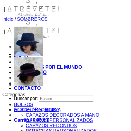
Inicio
/
SOMBREROS
INICIO
TIENDA
MIS COSITAS POR EL MUNDO
EL COMIENZO
BLOG
PAGOS
CONTACTO
Categorías
Buscar por:
BOLSOS
Acceder / Registrarse
EL ATELIER DE LIDIA
CAPAZOS DECORADOS A MANO
Carrito /
0,00
€
0
CAPAZOS PERSONALIZADOS
CAPAZOS REDONDOS
PARAGUAS PERSONALIZADOS