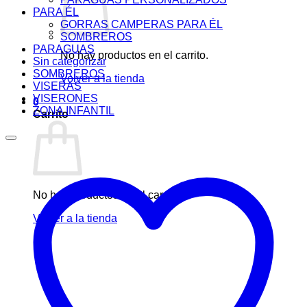
PARA ÉL
GORRAS CAMPERAS PARA ÉL
SOMBREROS
PARAGUAS
No hay productos en el carrito.
Sin categorizar
SOMBREROS
Volver a la tienda
VISERAS
VISERONES
0
ZONA INFANTIL
Carrito
No hay productos en el carrito.
Volver a la tienda