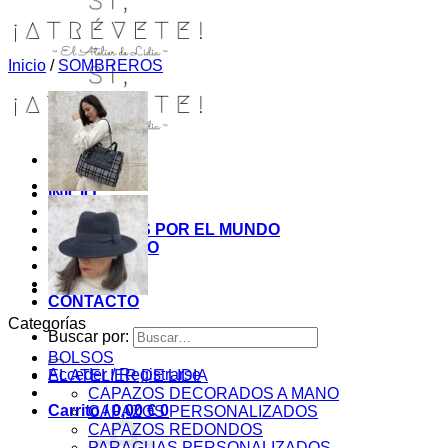
Inicio
/
SOMBREROS
INICIO
TIENDA
MIS COSITAS POR EL MUNDO
EL COMIENZO
BLOG
PAGOS
CONTACTO
Categorías
Buscar por:
BOLSOS
Acceder / Registrarse
EL ATELIER DE LIDIA
CAPAZOS DECORADOS A MANO
Carrito /
0,00
€
0
CAPAZOS PERSONALIZADOS
CAPAZOS REDONDOS
PARAGUAS PERSONALIZADOS