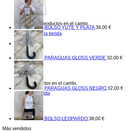
No hay productos en el carrito.
BOLSO YUTE Y PLATA
36,00
€
Volver a la tienda
0
Carrito
PARAGUAS GLOSS VERDE
32,00
€
No hay productos en el carrito.
PARAGUAS GLOSS NEGRO
32,00
€
Volver a la tienda
BOLSO LEOPARDO
38,00
€
Más vendidos