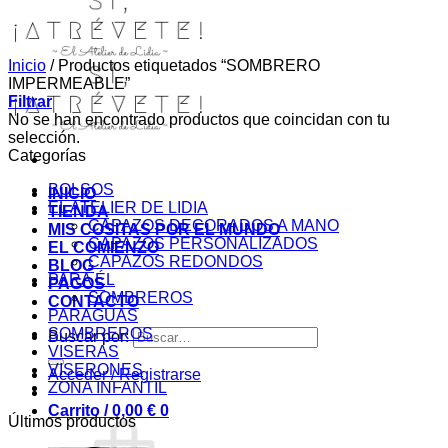
Inicio
/
Productos etiquetados “SOMBRERO
IMPERMEABLE”
Filtrar
No se han encontrado productos que coincidan con tu
selección.
Categorías
BOLSOS
INICIO
EL ATELIER DE LIDIA
TIENDA
CAPAZOS DECORADOS A MANO
MIS COSITAS POR EL MUNDO
CAPAZOS PERSONALIZADOS
EL COMIENZO
CAPAZOS REDONDOS
BLOG
PARA ÉL
PAGOS
SOMBREROS
CONTACTO
PARAGUAS
SOMBREROS
Buscar por:
VISERAS
VISERONES
Acceder / Registrarse
ZONA INFANTIL
Carrito /
0,00
€
0
Últimos productos