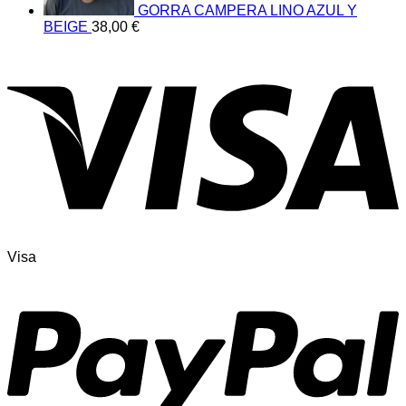
GORRA CAMPERA LINO AZUL Y
BEIGE
38,00
€
Visa