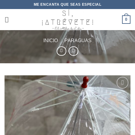
Saltar
ME ENCANTA QUE SEAS ESPECIAL
al
contenido
0
INICIO
/
PARAGUAS
Añadir
a la
lista de
deseos