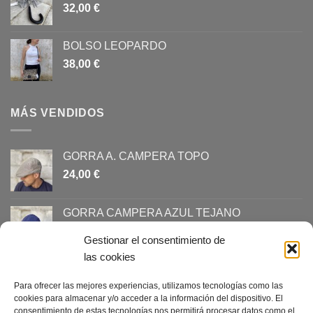
32,00
€
BOLSO LEOPARDO
38,00
€
MÁS VENDIDOS
GORRA A. CAMPERA TOPO
24,00
€
GORRA CAMPERA AZUL TEJANO
24,00
€
Gestionar el consentimiento de
las cookies
SOMBRERO INDIANA BLANCO
26,00
€
Para ofrecer las mejores experiencias, utilizamos tecnologías como las
cookies para almacenar y/o acceder a la información del dispositivo. El
consentimiento de estas tecnologías nos permitirá procesar datos como el