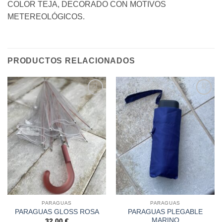
COLOR TEJA, DECORADO CON MOTIVOS
METEREOLÓGICOS.
PRODUCTOS RELACIONADOS
Añadir
Añadir
a la
a la
lista de
lista de
deseos
deseos
PARAGUAS
PARAGUAS
PARAGUAS PLEGABLE
PARAGUAS GLOSS ROSA
MARINO
32,00
€