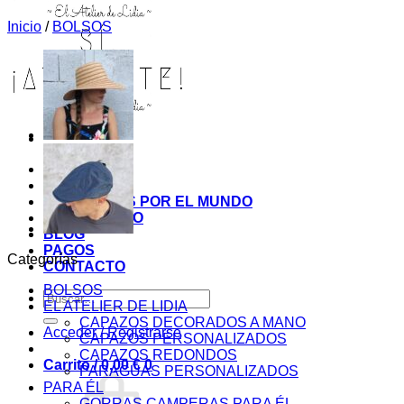
Inicio
/
BOLSOS
INICIO
TIENDA
MIS COSITAS POR EL MUNDO
EL COMIENZO
BLOG
PAGOS
Categorías
CONTACTO
BOLSOS
Buscar
EL ATELIER DE LIDIA
por:
CAPAZOS DECORADOS A MANO
Acceder / Registrarse
CAPAZOS PERSONALIZADOS
CAPAZOS REDONDOS
Carrito /
0,00
€
0
PARAGUAS PERSONALIZADOS
PARA ÉL
GORRAS CAMPERAS PARA ÉL