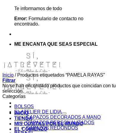
Te informamos de todo
Error:
Formulario de contacto no
encontrado.
ME ENCANTA QUE SEAS ESPECIAL
Inicio
/
Productos etiquetados “PAMELA RAYAS”
Filtrar
No se han encontrado productos que coincidan con tu
selección.
Categorías
BOLSOS
EL ATELIER DE LIDIA
INICIO
CAPAZOS DECORADOS A MANO
TIENDA
CAPAZOS PERSONALIZADOS
MIS COSITAS POR EL MUNDO
CAPAZOS REDONDOS
EL COMIENZO