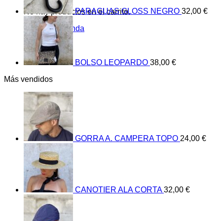
PARAGUAS GLOSS NEGRO
32,00
€
No hay productos en el carrito.
Volver a la tienda
BOLSO LEOPARDO
38,00
€
Más vendidos
GORRA A. CAMPERA TOPO
24,00
€
CANOTIER ALA CORTA
32,00
€