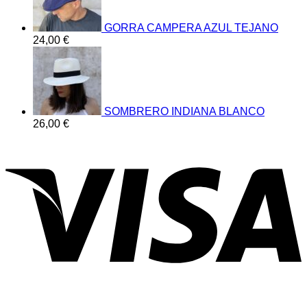
GORRA CAMPERA AZUL TEJANO
24,00
€
SOMBRERO INDIANA BLANCO
26,00
€
V
P