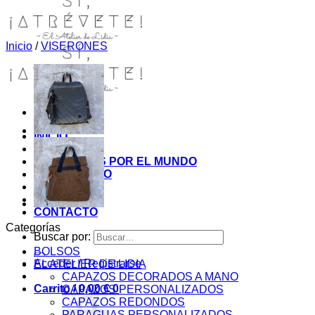
Inicio
/
VISERONES
INICIO
TIENDA
MIS COSITAS POR EL MUNDO
EL COMIENZO
BLOG
PAGOS
CONTACTO
Categorías
Buscar por:
BOLSOS
Acceder / Registrarse
EL ATELIER DE LIDIA
CAPAZOS DECORADOS A MANO
Carrito /
0,00
€
0
CAPAZOS PERSONALIZADOS
CAPAZOS REDONDOS
PARAGUAS PERSONALIZADOS