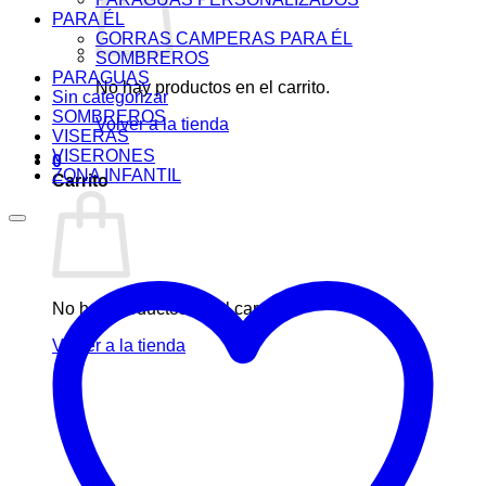
PARA ÉL
GORRAS CAMPERAS PARA ÉL
SOMBREROS
PARAGUAS
No hay productos en el carrito.
Sin categorizar
SOMBREROS
Volver a la tienda
VISERAS
VISERONES
0
ZONA INFANTIL
Carrito
No hay productos en el carrito.
Volver a la tienda