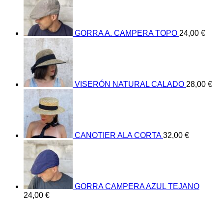
GORRA A. CAMPERA TOPO
24,00
€
VISERÓN NATURAL CALADO
28,00
€
CANOTIER ALA CORTA
32,00
€
GORRA CAMPERA AZUL TEJANO
24,00
€
V