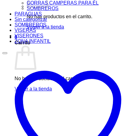
GORRAS CAMPERAS PARA ÉL
SOMBREROS
PARAGUAS
No hay productos en el carrito.
Sin categorizar
SOMBREROS
Volver a la tienda
VISERAS
VISERONES
0
ZONA INFANTIL
Carrito
No hay productos en el carrito.
Volver a la tienda