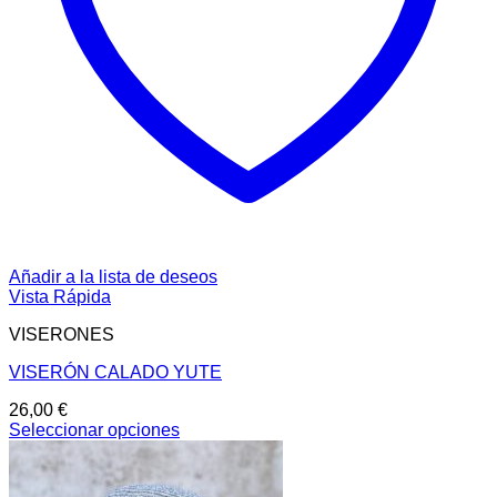
Añadir a la lista de deseos
Vista Rápida
VISERONES
VISERÓN CALADO YUTE
26,00
€
Seleccionar opciones
Este
producto
tiene