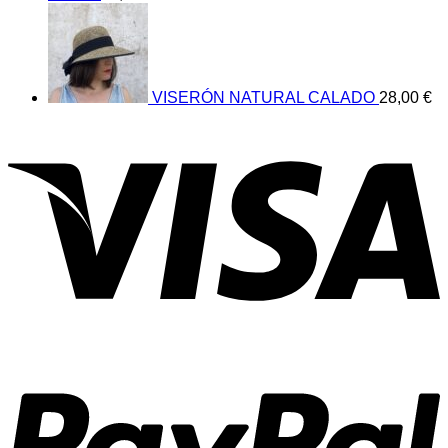
VISERÓN NATURAL CALADO
28,00
€
V
P