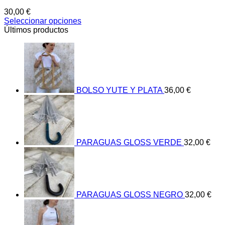
30,00
€
Seleccionar opciones
Este
Últimos productos
producto
tiene
múltiples
variantes.
Las
opciones
BOLSO YUTE Y PLATA
36,00
€
se
pueden
elegir
en
la
página
PARAGUAS GLOSS VERDE
32,00
€
de
producto
PARAGUAS GLOSS NEGRO
32,00
€