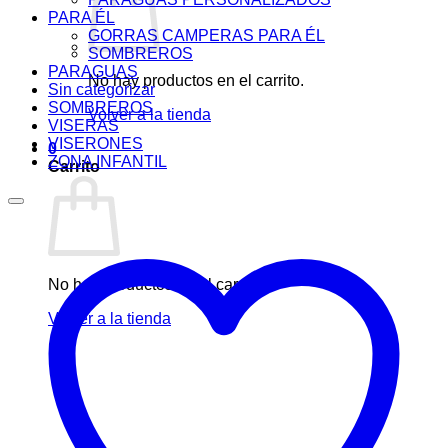
PARA ÉL
GORRAS CAMPERAS PARA ÉL
SOMBREROS
PARAGUAS
No hay productos en el carrito.
Sin categorizar
SOMBREROS
Volver a la tienda
VISERAS
VISERONES
0
ZONA INFANTIL
Carrito
No hay productos en el carrito.
Volver a la tienda