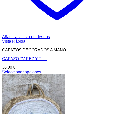
Añadir a la lista de deseos
Vista Rápida
CAPAZOS DECORADOS A MANO
CAPAZO 7V PEZ Y TUL
36,00
€
Seleccionar opciones
Este
producto
tiene
múltiples
variantes.
Las
opciones
se
pueden