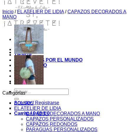
Inicio
/
EL ATELIER DE LIDIA
/
CAPAZOS DECORADOS A
MANO
INICIO
TIENDA
MIS COSITAS POR EL MUNDO
EL COMIENZO
BLOG
PAGOS
CONTACTO
Buscar
Categorías
por:
Acceder / Registrarse
BOLSOS
EL ATELIER DE LIDIA
Carrito /
0,00
€
0
CAPAZOS DECORADOS A MANO
CAPAZOS PERSONALIZADOS
CAPAZOS REDONDOS
PARAGUAS PERSONALIZADOS