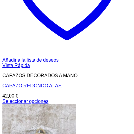
Añadir a la lista de deseos
Vista Rápida
CAPAZOS DECORADOS A MANO
CAPAZO REDONDO ALAS
42,00
€
Seleccionar opciones
Este
producto
tiene
múltiples
variantes.
Las