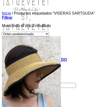
Inicio
/
Productos etiquetados “VISERAS SARTGUDA”
Filtrar
Mostrando el único resultado
INICIO
TIENDA
MIS COSITAS POR EL MUNDO
EL COMIENZO
BLOG
PAGOS
CONTACTO
Buscar por:
Acceder / Registrarse
Carrito /
0,00
€
0