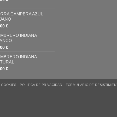
RRA CAMPERA AZUL
JANO
,00
€
MBRERO INDIANA
LANCO
,00
€
MBRERO INDIANA
TURAL
,00
€
E COOKIES
POLÍTICA DE PRIVACIDAD
FORMULARIO DE DESISTIMIEN