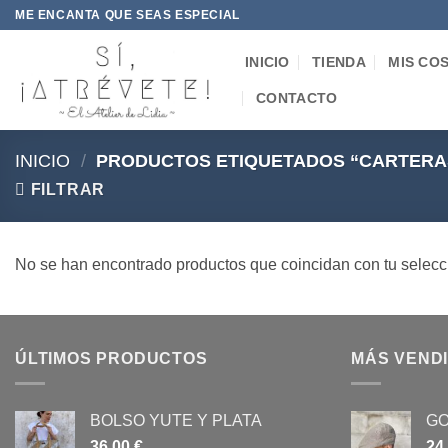
Saltar
ME ENCANTA QUE SEAS ESPECIAL
al
contenido
INICIO
TIENDA
MIS CO
CONTACTO
INICIO
/
PRODUCTOS ETIQUETADOS “CARTERA
FILTRAR
No se han encontrado productos que coincidan con tu selecc
ÚLTIMOS PRODUCTOS
MÁS VEND
BOLSO YUTE Y PLATA
GO
36,00
€
24