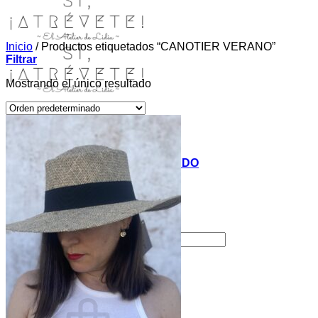
Inicio
/
Productos etiquetados “CANOTIER VERANO”
Filtrar
Mostrando el único resultado
INICIO
TIENDA
MIS COSITAS POR EL MUNDO
EL COMIENZO
BLOG
PAGOS
CONTACTO
Buscar por:
Acceder / Registrarse
Carrito /
0,00
€
0