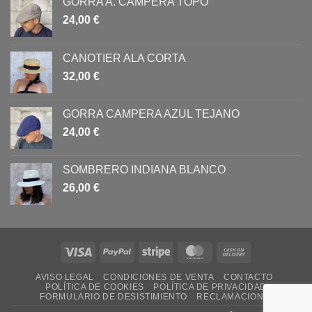
GORRA A. CAMPERA TOPO
24,00
€
CANOTIER ALA CORTA
32,00
€
GORRA CAMPERA AZUL TEJANO
24,00
€
SOMBRERO INDIANA BLANCO
26,00
€
Visa
PayPal
Stripe
MasterCard
Cash
On
AVISO LEGAL
CONDICIONES DE VENTA
CONTACTO
Delivery
POLÍTICA DE COOKIES
POLÍTICA DE PRIVACIDAD
FORMULARIO DE DESISTIMIENTO
RECLAMACIONES