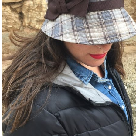
No hay productos en el carrito.
Volver a la tienda
0
Carrito
No hay productos en el carrito.
Volver a la tienda