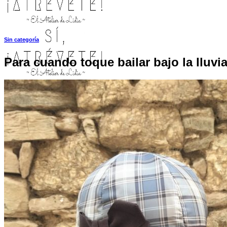
Sin categoría
Para cuando toque bailar bajo la lluv
INICIO
TIENDA
MIS COSITAS POR EL MUNDO
EL COMIENZO
BLOG
PAGOS
CONTACTO
Buscar por:
Acceder / Registrarse
Carrito /
0,00
€
0