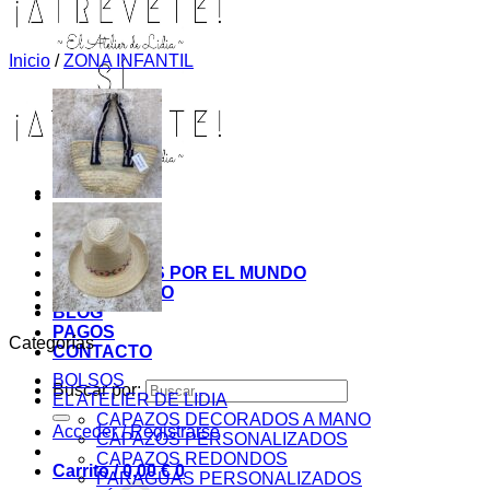
Inicio
/
ZONA INFANTIL
INICIO
TIENDA
MIS COSITAS POR EL MUNDO
EL COMIENZO
BLOG
PAGOS
Categorías
CONTACTO
BOLSOS
Buscar por:
EL ATELIER DE LIDIA
CAPAZOS DECORADOS A MANO
Acceder / Registrarse
CAPAZOS PERSONALIZADOS
CAPAZOS REDONDOS
Carrito /
0,00
€
0
PARAGUAS PERSONALIZADOS