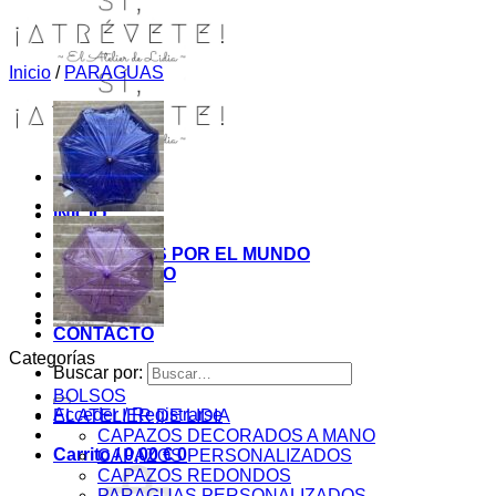
Inicio
/
PARAGUAS
INICIO
TIENDA
MIS COSITAS POR EL MUNDO
EL COMIENZO
BLOG
PAGOS
CONTACTO
Categorías
Buscar por:
BOLSOS
Acceder / Registrarse
EL ATELIER DE LIDIA
CAPAZOS DECORADOS A MANO
Carrito /
0,00
€
0
CAPAZOS PERSONALIZADOS
CAPAZOS REDONDOS
PARAGUAS PERSONALIZADOS