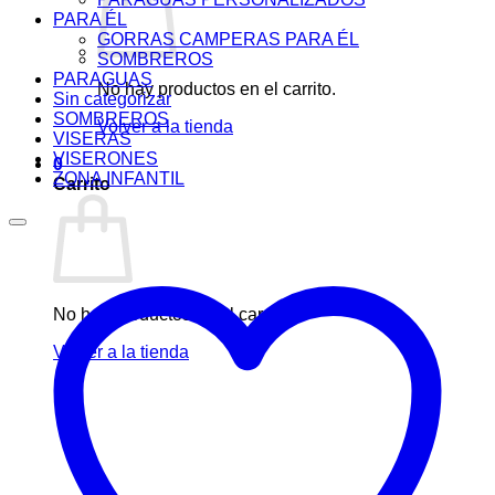
PARA ÉL
GORRAS CAMPERAS PARA ÉL
SOMBREROS
PARAGUAS
No hay productos en el carrito.
Sin categorizar
SOMBREROS
Volver a la tienda
VISERAS
VISERONES
0
ZONA INFANTIL
Carrito
No hay productos en el carrito.
Volver a la tienda