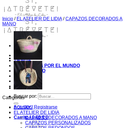
Inicio
/
EL ATELIER DE LIDIA
/
CAPAZOS DECORADOS A
MANO
INICIO
TIENDA
MIS COSITAS POR EL MUNDO
EL COMIENZO
BLOG
PAGOS
CONTACTO
Buscar por:
Categorías
Acceder / Registrarse
BOLSOS
EL ATELIER DE LIDIA
Carrito /
0,00
€
0
CAPAZOS DECORADOS A MANO
CAPAZOS PERSONALIZADOS
CAPAZOS REDONDOS