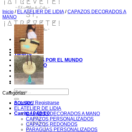
Inicio
/
EL ATELIER DE LIDIA
/
CAPAZOS DECORADOS A
MANO
INICIO
TIENDA
MIS COSITAS POR EL MUNDO
EL COMIENZO
BLOG
PAGOS
CONTACTO
Buscar
Categorías
por:
Acceder / Registrarse
BOLSOS
EL ATELIER DE LIDIA
Carrito /
0,00
€
0
CAPAZOS DECORADOS A MANO
CAPAZOS PERSONALIZADOS
CAPAZOS REDONDOS
PARAGUAS PERSONALIZADOS