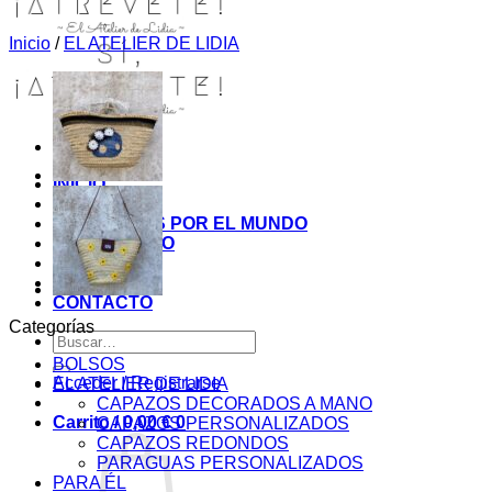
Inicio
/
EL ATELIER DE LIDIA
INICIO
TIENDA
MIS COSITAS POR EL MUNDO
EL COMIENZO
BLOG
PAGOS
CONTACTO
Categorías
Buscar
por:
BOLSOS
Acceder / Registrarse
EL ATELIER DE LIDIA
CAPAZOS DECORADOS A MANO
Carrito /
0,00
€
0
CAPAZOS PERSONALIZADOS
CAPAZOS REDONDOS
PARAGUAS PERSONALIZADOS
PARA ÉL