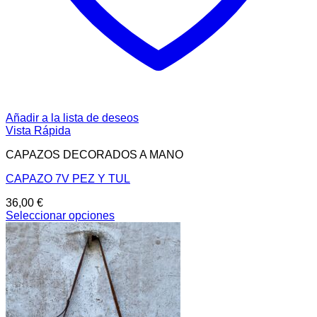
Añadir a la lista de deseos
Vista Rápida
CAPAZOS DECORADOS A MANO
CAPAZO 7V PEZ Y TUL
36,00
€
Seleccionar opciones
Este
producto
tiene
múltiples
variantes.
Las
opciones
se