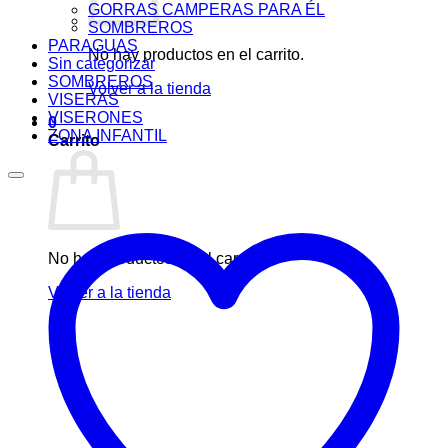
GORRAS CAMPERAS PARA ÉL
SOMBREROS
PARAGUAS
No hay productos en el carrito.
Sin categorizar
SOMBREROS
Volver a la tienda
VISERAS
VISERONES
0
ZONA INFANTIL
Carrito
No hay productos en el carrito.
Volver a la tienda