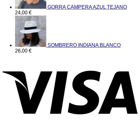
GORRA CAMPERA AZUL TEJANO
24,00
€
SOMBRERO INDIANA BLANCO
26,00
€
V
P