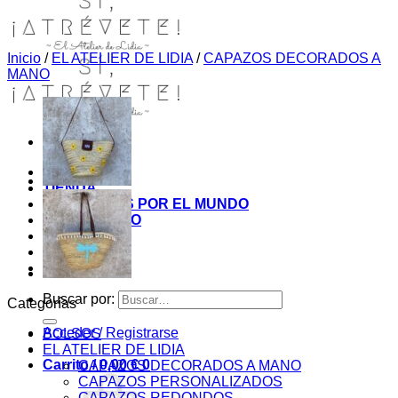
Inicio
/
EL ATELIER DE LIDIA
/
CAPAZOS DECORADOS A
MANO
INICIO
TIENDA
MIS COSITAS POR EL MUNDO
EL COMIENZO
BLOG
PAGOS
CONTACTO
Buscar por:
Categorías
Acceder / Registrarse
BOLSOS
EL ATELIER DE LIDIA
Carrito /
0,00
€
0
CAPAZOS DECORADOS A MANO
CAPAZOS PERSONALIZADOS
CAPAZOS REDONDOS