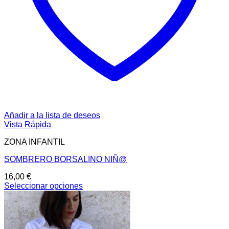
Añadir a la lista de deseos
Vista Rápida
ZONA INFANTIL
SOMBRERO BORSALINO NIÑ@
16,00
€
Seleccionar opciones
Este
producto
tiene
múltiples