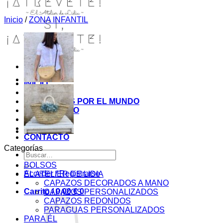
Inicio
/
ZONA INFANTIL
INICIO
TIENDA
MIS COSITAS POR EL MUNDO
EL COMIENZO
BLOG
PAGOS
CONTACTO
Categorías
Buscar
por:
BOLSOS
Acceder / Registrarse
EL ATELIER DE LIDIA
CAPAZOS DECORADOS A MANO
Carrito /
0,00
€
0
CAPAZOS PERSONALIZADOS
CAPAZOS REDONDOS
PARAGUAS PERSONALIZADOS
PARA ÉL