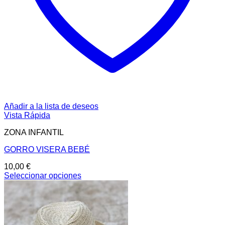
Añadir a la lista de deseos
Vista Rápida
ZONA INFANTIL
GORRO VISERA BEBÉ
10,00
€
Seleccionar opciones
Este
producto
tiene
múltiples
variantes.