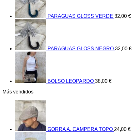
en
la
página
PARAGUAS GLOSS VERDE
32,00
€
de
producto
PARAGUAS GLOSS NEGRO
32,00
€
BOLSO LEOPARDO
38,00
€
Más vendidos
GORRA A. CAMPERA TOPO
24,00
€