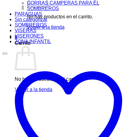
GORRAS CAMPERAS PARA ÉL
SOMBREROS
PARAGUAS
No hay productos en el carrito.
Sin categorizar
SOMBREROS
Volver a la tienda
VISERAS
VISERONES
0
ZONA INFANTIL
Carrito
No hay productos en el carrito.
Volver a la tienda