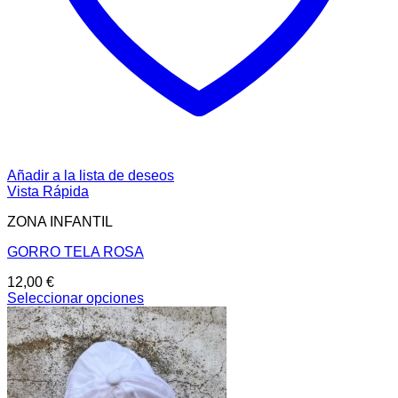
Añadir a la lista de deseos
Vista Rápida
ZONA INFANTIL
GORRO TELA ROSA
12,00
€
Seleccionar opciones
Este
producto
tiene
múltiples
variantes.
Las