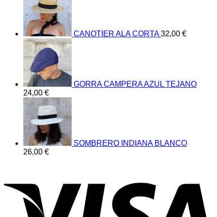
CANOTIER ALA CORTA
32,00
€
GORRA CAMPERA AZUL TEJANO
24,00
€
SOMBRERO INDIANA BLANCO
26,00
€
V