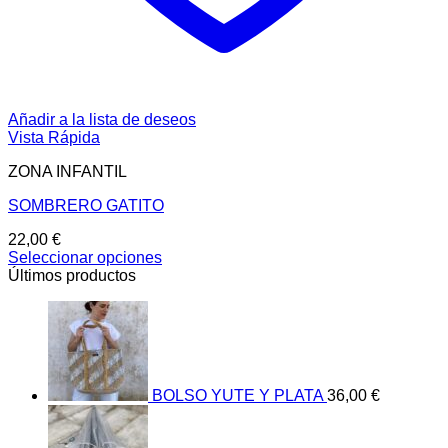
Añadir a la lista de deseos
Vista Rápida
ZONA INFANTIL
SOMBRERO GATITO
22,00
€
Seleccionar opciones
Este
Últimos productos
producto
tiene
múltiples
variantes.
Las
opciones
BOLSO YUTE Y PLATA
36,00
€
se
pueden
elegir