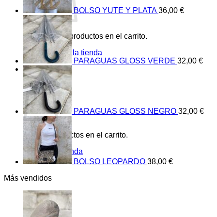
BOLSO YUTE Y PLATA
36,00
€
No hay productos en el carrito.
Volver a la tienda
PARAGUAS GLOSS VERDE
32,00
€
0
Carrito
PARAGUAS GLOSS NEGRO
32,00
€
No hay productos en el carrito.
Volver a la tienda
BOLSO LEOPARDO
38,00
€
Más vendidos