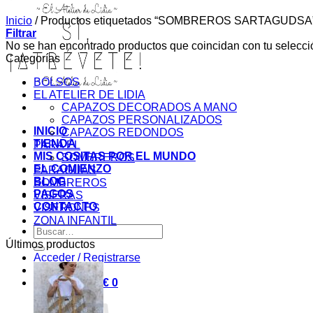
Inicio
/
Productos etiquetados “SOMBREROS SARTAGUDSA
Filtrar
No se han encontrado productos que coincidan con tu selecci
Categorías
BOLSOS
EL ATELIER DE LIDIA
CAPAZOS DECORADOS A MANO
CAPAZOS PERSONALIZADOS
INICIO
CAPAZOS REDONDOS
TIENDA
PARA ÉL
MIS COSITAS POR EL MUNDO
SOMBREROS
EL COMIENZO
PARAGUAS
BLOG
SOMBREROS
PAGOS
VISERAS
CONTACTO
VISERONES
ZONA INFANTIL
Buscar
por:
Últimos productos
Acceder / Registrarse
Carrito /
0,00
€
0