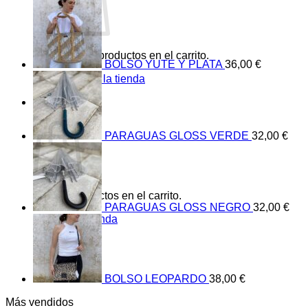
No hay productos en el carrito.
BOLSO YUTE Y PLATA
36,00
€
Volver a la tienda
0
Carrito
PARAGUAS GLOSS VERDE
32,00
€
No hay productos en el carrito.
PARAGUAS GLOSS NEGRO
32,00
€
Volver a la tienda
BOLSO LEOPARDO
38,00
€
Más vendidos