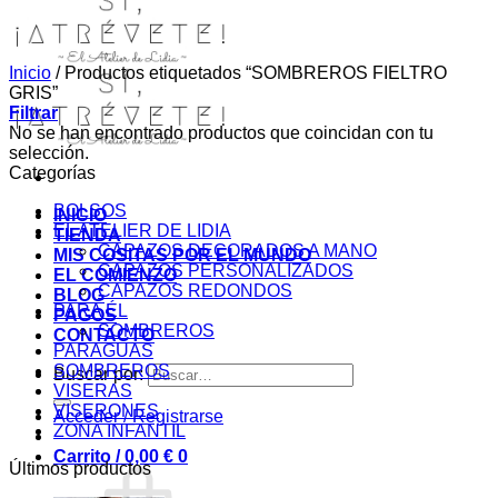
Inicio
/
Productos etiquetados “SOMBREROS FIELTRO
GRIS”
Filtrar
No se han encontrado productos que coincidan con tu
selección.
Categorías
BOLSOS
INICIO
EL ATELIER DE LIDIA
TIENDA
CAPAZOS DECORADOS A MANO
MIS COSITAS POR EL MUNDO
CAPAZOS PERSONALIZADOS
EL COMIENZO
CAPAZOS REDONDOS
BLOG
PARA ÉL
PAGOS
SOMBREROS
CONTACTO
PARAGUAS
SOMBREROS
Buscar por:
VISERAS
VISERONES
Acceder / Registrarse
ZONA INFANTIL
Carrito /
0,00
€
0
Últimos productos