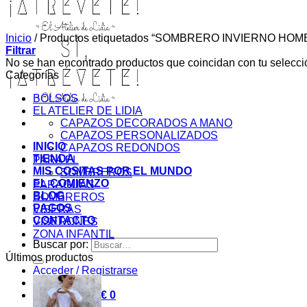
Inicio
/
Productos etiquetados “SOMBRERO INVIERNO HO
Filtrar
No se han encontrado productos que coincidan con tu selecci
Categorías
BOLSOS
EL ATELIER DE LIDIA
CAPAZOS DECORADOS A MANO
CAPAZOS PERSONALIZADOS
INICIO
CAPAZOS REDONDOS
TIENDA
PARA ÉL
MIS COSITAS POR EL MUNDO
SOMBREROS
EL COMIENZO
PARAGUAS
BLOG
SOMBREROS
PAGOS
VISERAS
CONTACTO
VISERONES
ZONA INFANTIL
Buscar por:
Últimos productos
Acceder / Registrarse
Carrito /
0,00
€
0