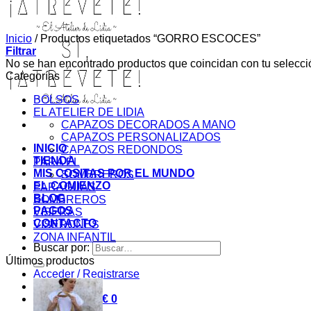
Inicio
/
Productos etiquetados “GORRO ESCOCES”
Filtrar
No se han encontrado productos que coincidan con tu selecci
Categorías
BOLSOS
EL ATELIER DE LIDIA
CAPAZOS DECORADOS A MANO
CAPAZOS PERSONALIZADOS
INICIO
CAPAZOS REDONDOS
TIENDA
PARA ÉL
MIS COSITAS POR EL MUNDO
SOMBREROS
EL COMIENZO
PARAGUAS
BLOG
SOMBREROS
PAGOS
VISERAS
CONTACTO
VISERONES
ZONA INFANTIL
Buscar por:
Últimos productos
Acceder / Registrarse
Carrito /
0,00
€
0