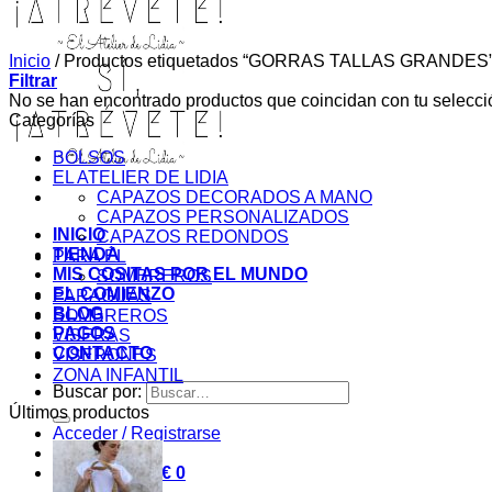
Inicio
/
Productos etiquetados “GORRAS TALLAS GRANDES
Filtrar
No se han encontrado productos que coincidan con tu selecci
Categorías
BOLSOS
EL ATELIER DE LIDIA
CAPAZOS DECORADOS A MANO
CAPAZOS PERSONALIZADOS
INICIO
CAPAZOS REDONDOS
TIENDA
PARA ÉL
MIS COSITAS POR EL MUNDO
SOMBREROS
EL COMIENZO
PARAGUAS
BLOG
SOMBREROS
PAGOS
VISERAS
CONTACTO
VISERONES
ZONA INFANTIL
Buscar por:
Últimos productos
Acceder / Registrarse
Carrito /
0,00
€
0